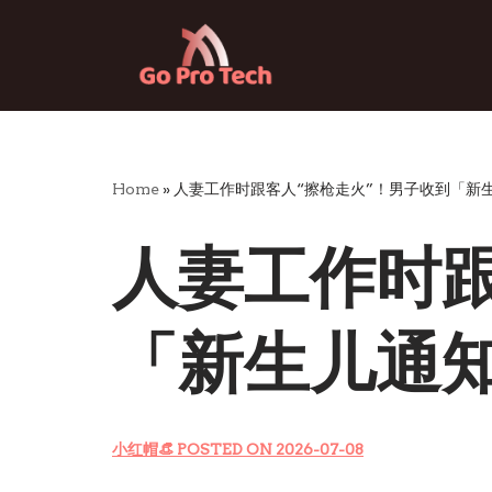
Skip
to
content
Home
»
人妻工作时跟客人“擦枪走火”！男子收到「新
人妻工作时跟
「新生儿通
小红帽👒
POSTED ON 2026-07-08