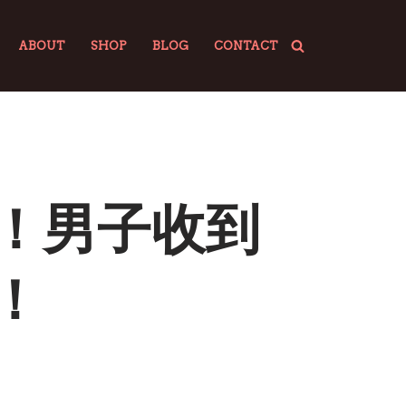
ABOUT
SHOP
BLOG
CONTACT
”！男子收到
！