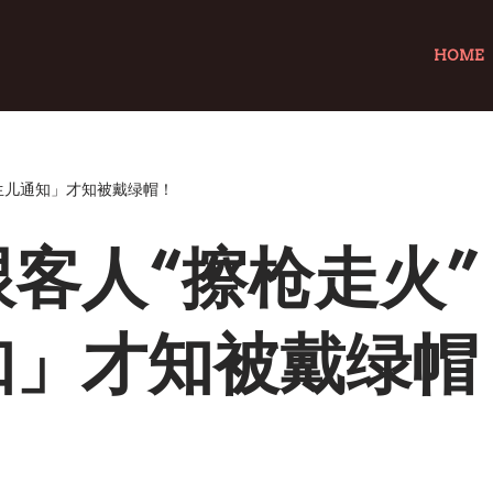
HOME
生儿通知」才知被戴绿帽！
客人“擦枪走火
知」才知被戴绿帽