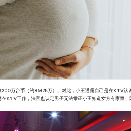
200万台币（约RM25万）。对此，小王透露自己是在KTV
婆在KTV工作，法官也认定男子无法举证小王知道女方有家室，