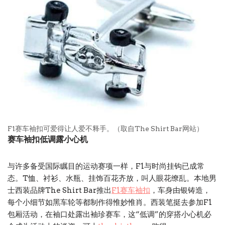
F1赛车袖扣可爱得让人爱不释手。（取自The Shirt Bar网站）
赛车袖扣低调露小心机
与许多备受国际瞩目的运动赛项一样，F1与时尚挂钩已成常
态。T恤、衬衫、水瓶、挂饰百花齐放，叫人眼花缭乱。本地男
士西装品牌The Shirt Bar推出
F1赛车袖扣
，车身由银铸造，
每个小细节如黑车轮等都制作得惟妙惟肖。西装笔挺去参加F1
包厢活动，在袖口处露出袖珍赛车，这“低调”的穿搭小心机必