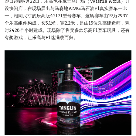
即日起到9月22日，乐高也在威士马广场（Wisma Atria）开
设快闪店，在现场展出与马赛地AMG马石油F1真实赛车一比
一，相同尺寸的乐高版42171型号赛车。这辆赛车由19万2937
个乐高组件构成，长5.1米，宽2.2米，是由15位乐高建造师，耗
时2428个小时建成。现场除了售卖多款乐高F1赛车玩具，还有
有奖游戏，让乐高与F1迷满载而归。