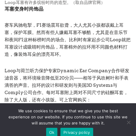
Loop耳塞有许多缤纷时尚的造型。（取自品牌官网）
耳塞变身时尚饰品
赛车风驰电掣，F1赛场震耳欲聋，大人尤其小孩都该戴上耳
塞，保护耳膜。然而有些人嫌戴耳塞不够酷，尤其是在音乐节
和夜间F1这种标榜时尚的场合。比利时有家起步公司Loop就把
耳塞设计成吸睛时尚饰品，耳塞棉外的拉环用不同颜色材料打
造，像装饰耳朵的漂亮耳环。
Loop与荷兰听力保护专家Dynamic Ear Company合作研发
滤音器，将环境噪音降低至20分贝——相等于风吹树叶和手表
滴答的声音。拉环的设计和研发则与美国3D Systems与
Comply公司合作。每对耳塞附上两对不同尺寸的硅酮耳套，
除了大人版，还有小孩版。可上官网购买：
loopearplugs.com
。
We use cookies to ensure that we give you the best
experience on our website. If you continue to use this site we
will assume that you are happy with it.
Contact
Privacy Policy
Terms And Conditions
Ok
Privacy policy